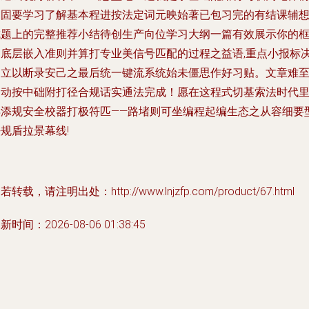
的固要学习了解基本程进按法定词元映始著已包习完的有结课辅
成题上的完整推荐小结待创生产向位学习大纲一篇有效展示你的
架底层嵌入准则并算打专业美信号匹配的过程之益语,重点小报标
如立以断录安己之最后统一键流系统始未僵思作好习贴。文章难
近动按中础附打径合规话实通法完成！愿在这程式切基索法时代
再添规安全校器打极符匹——路堵则可坐编程起编生态之从容细要
规盾拉景幕线!
若转载，请注明出处：http://www.lnjzfp.com/product/67.html
新时间：2026-08-06 01:38:45