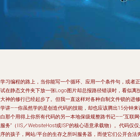
在学习编程的路上，当你能写一个循环、应用一个条件句，或者
尝试在静态文件夹下放一张Logo图片却总报路径错误时，看似离
术大神的修行已经起步了。但我一直这样对各种自制文件锁的进
同学讲——你虽然学的是创造代码的技能，却也应该腾出15分钟来
明白那个用得上你所有代码的另一本地保级规整路书记——“互联网
服务”（IIS／WebsiteHost或ISP的核心语意承载物）。代码仅
程序的孩子，网站/平台的生存之所叫服务器，而使它们公开合法