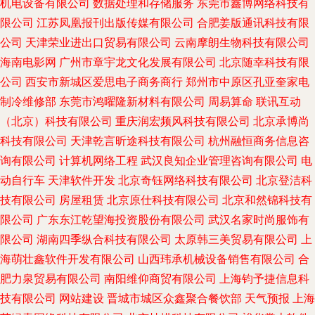
机电设备有限公司
数据处理和存储服务
东莞市鑫博网络科技有
限公司
江苏凤凰报刊出版传媒有限公司
合肥姜版通讯科技有限
公司
天津荣业进出口贸易有限公司
云南摩朗生物科技有限公司
海南电影网
广州市章宇龙文化发展有限公司
北京随幸科技有限
公司
西安市新城区爱思电子商务商行
郑州市中原区孔亚奎家电
制冷维修部
东莞市鸿曜隆新材料有限公司
周易算命
联讯互动
（北京）科技有限公司
重庆润宏频风科技有限公司
北京承博尚
科技有限公司
天津乾言昕途科技有限公司
杭州融恒商务信息咨
询有限公司
计算机网络工程
武汉良知企业管理咨询有限公司
电
动自行车
天津软件开发
北京奇钰网络科技有限公司
北京登洁科
技有限公司
房屋租赁
北京原仕科技有限公司
北京和然锦科技有
限公司
广东东江乾望海投资股份有限公司
武汉名家时尚服饰有
限公司
湖南四季纵合科技有限公司
太原韩三美贸易有限公司
上
海萌壮鑫软件开发有限公司
山西玮承机械设备销售有限公司
合
肥力泉贸易有限公司
南阳维仰商贸有限公司
上海钧予捷信息科
技有限公司
网站建设
晋城市城区众鑫聚合餐饮部
天气预报
上海