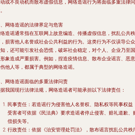
冲动或不良动机而散布虚假信息，网络造谣行为将面临多重法律
责。
一、网络造谣的法律界定与危害
网络造谣通常指在互联网上故意编造、传播虚假信息，扰乱公共
序，损害他人名誉或社会公共利益的行为。这类行为不仅误导公
认知，还可能引发社会恐慌，破坏社会稳定，对个人、企业乃至
家形象造成严重损害。例如，捏造疫情信息、散布企业谣言、恶
中伤他人等，都属于典型的网络造谣。
二、网络造谣面临的多重法律问责
根据我国现行法律法规，网络造谣者可能承担以下法律责任：
民事责任：若造谣行为侵害他人名誉权、隐私权等民事权益
受害者可依据《民法典》要求造谣者停止侵害、赔礼道歉、
偿损失等。
行政责任：依据《治安管理处罚法》，散布谣言扰乱公共秩