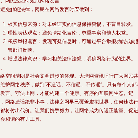
四、网民应如何规范网络发言
为避免触犯法律，网民在网络发言时应做到：
核实信息来源：对未经证实的信息保持警惕，不盲目转发。
理性表达观点：避免情绪化言论，尊重事实和他人权益。
积极举报谣言：发现可疑信息时，可通过平台举报功能或向
管部门反映。
增强法律意识：学习相关法律法规，明确网络行为的边界。
五、
网络空间清朗是社会文明进步的体现。大湾网资讯呼吁广大网民
同维护网络秩序，做到“不造谣、不信谣、不传谣”。只有每个人都
慎发言、守法上网，才能构建一个健康、有序的互联网生态。记
住，网络造谣绝非小事，法律之网早已覆盖虚拟世界，任何违法
为都将付出代价。让我们携手努力，让网络成为传递正能量、促
社会和谐的有力工具。